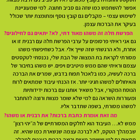
אפשר להשתמש כמו שזה גם סביב חתונה. למי שמעוניינת
לשימוש עצמי – מקבלים גם קובץ נוסף ומתומצת יותר שכולל
בעיקר את הברכות עצמן.
הפרשת חלה זה משהו מאוד דתי, לא? יתאים גם לחילונים?
גם אני ראיתי פרסומים על ערבי הפרשת חלה עם רבנית זו או
אחרת, ולא הרגשתי שזה שייך אלי. אבל כשחיפשתי משהו
מסורתי לקראת בת המצווה של הבת שלי, נכנסתי לטקסטים
עצמם וראיתי שהם ממש מיטיבים ויפים. יש משהו בחיבור של
ברכה לעשיה, כמו בלאכול תפוח בדבש, שמרים את הברכה
והאיחולים למשהו חגיגי יותר. אז הכנתי עיבוד שמתאים לרוח
הנוסח המקורי, אבל משאיר אותנו עם ברכות ידידותיות
ומעוררות השראה גם למי שלא שומר מצוות ורוצה להתחבר
למשהו מסורתי, בשפה שתדבר אליו.
מה זאת אומרת כתבת ברכות? את רבנית או משהו?
ממש לא… העיבוד הוא לחלקים המסורתיים של ה״יהי רצון״
שבמהלך הטקס, לא לברכה עצמה שנשארת כמו שהיא. זה
מתאים גם למי ששומר מצוות ורוצה ברכות רעננות למהלך