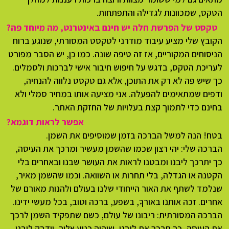
הטקס, שמכוונות לגדילה והתפתחות.
טקסט של הפרשת חלה יש חינם באינטרנט, מה מיוחד פה?
הקובץ שלי מציע עיבוד מודרני לטקסט המסורתי, שנוגע ברוח
הניסוחים המקוריים, אז זה טיפה שונה. כמו כן, יש הסבר מפורט
לעריכת הטקס, בדגש על חיפוש חיבור אישי לברכות ולסמלים.
כך שיש פה לא רק את התוכן, אלא גם טקסט נלווה להנחיה,
ודפים שמתאימים להפעלה. אני מציעה אותו במחיר סמלי ולא
בחינם כדי לתמוך קצת בעלויות של החזקת האתר.
אפשר לראות דוגמא?
בטח! הנה למשל הברכה בזמן שמוסיפים את השמן.
הברכה שלי: יהי רצון שכמו שהשמן מעשיר ומרכך את העיסה,
כך יתרכך ליבנו ומבטנו לראות את העושר שבנו ובאחרים בלי
הקטנה או הגדלה, בלי תחרות או השוואה. וכמו שהשמן מאיר,
שנלמד לשתף את האור הייחודי שלנו בעולם ולהנות מאורם של
אחרים. זכה אותנו באורךָָ, בשפע, ברכה וטוב, בכל מעשי ידינו.
הברכה המסורתית: ריבונו של עולם, כשם שתפקיד השמן לרכך
את העיסה, כך תרכך את ליבנו, שיהיה כנוע אליך, וידבק ליבנו