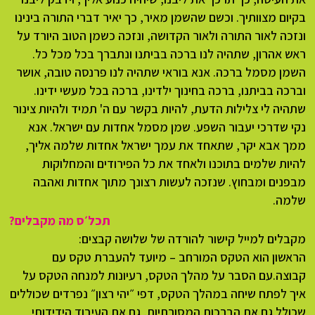
בקיום מצוותיך. וכשם שהשמן מאיר, כך יאיר דברי התורה בינינו
ונזכה לאור התורה ולאור הקדושה, ונזכה כשמן הטוב היורד על
ראש אהרון, שתהיה לנו ברכה בביתנו ונתברך בכל מכל כל.
השמן מסמל ברכה. אנא בוראי שתהיה לנו פרנסה טובה, אושר
וברכה בביתנו, ברכה בחינוך ילדינו, ברכה בכל מעשי ידינו.
שתהיה לי צלילות הדעת, להיות בקשר עם ה' תמיד ולהיות צינור
נקי שדרכי יעבור השפע. שמן מסמל אחדות עם ישראל. אנא
ממך אבא יקר, שתאחד את עמך ישראל אחדות שלמה אליך,
להיות שלמים בתוכנו ולאחד את כל הפירודים והמחלוקות
מבפנים ומבחוץ. שנזכה לעשות רצונך מתוך אחדות ואהבה
שלמה.
תכל׳ס מה מקבלים?
מקבלים למייל קישור להורדה של שלושה קבצים:
הראשון הוא הטקס המורחב – מיועד להעברת טקס עם
קבוצה.עם הסבר על מהלך הטקס, רעיונות למנחה הטקס על
איך לפתח שיחה במהלך הטקס, דפי ״יהי רצון״ נפרדים שכוללים
שכולל גם את הברכות המסורתיות, גם את העיבוד הידידותי